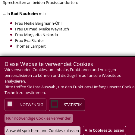
Sprechzeiten an beiden Praxisstandorten:
... in
Bad Nauheim
mit:
Frau Heike Bergmann-Öhl
Frau Dr.med. Meike Weyrauch
Frau Margarita Nekarda
Frau Eva Richter
Thomas Lampert
...und in
Altenstadt
mit:
Diese Webseite verwendet Cookies
Wir verwenden Cookies, um Inhalte, Funktionen und Anzeigen
Frau Dr.med. Katrin Jungfleisch
personalisieren zu können und die Zugriffe auf unsere Website zu
Frau Dr.med. Martina Wokan
analysieren.
Bitte treffen Sie Ihre Auswahl, um den Funktions-Umfang unserer Cookie
Technik zu bestimmen.
Sie wollen mehr erfahren, dann klicken Sie hier .....
NOTWENDIG
STATISTIK
Nur notwendige Cookies verwenden
Alle Cookies zulassen
Auswahl speichern und Cookies zulassen
top