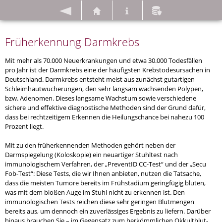
ZURÜCK
HOME
IMPRESSUM
DATENSCHUTZ
Früherkennung Darmkrebs
Mit mehr als 70.000 Neuerkrankungen und etwa 30.000 Todesfällen
pro Jahr ist der Darmkrebs eine der häufigsten Krebstodesursachen in
Deutschland. Darmkrebs entsteht meist aus zunächst gutartigen
Schleimhautwucherungen, den sehr langsam wachsenden Polypen,
bzw. Adenomen. Dieses langsame Wachstum sowie verschiedene
sichere und effektive diagnostische Methoden sind der Grund dafür,
dass bei rechtzeitigem Erkennen die Heilungschance bei nahezu 100
Prozent liegt.
Mit zu den früherkennenden Methoden gehört neben der
Darmspiegelung (Koloskopie) ein neuartiger Stuhltest nach
immunologischem Verfahren, der „PreventID CC-Test“ und der „Secu
Fob-Test“: Diese Tests, die wir Ihnen anbieten, nutzen die Tatsache,
dass die meisten Tumore bereits im Frühstadium geringfügig bluten,
was mit dem bloßen Auge im Stuhl nicht zu erkennen ist. Den
immunologischen Tests reichen diese sehr geringen Blutmengen
bereits aus, um dennoch ein zuverlässiges Ergebnis zu liefern. Darüber
hinaus brauchen Sie – im Gegensatz zum herkömmlichen Okkultblut-